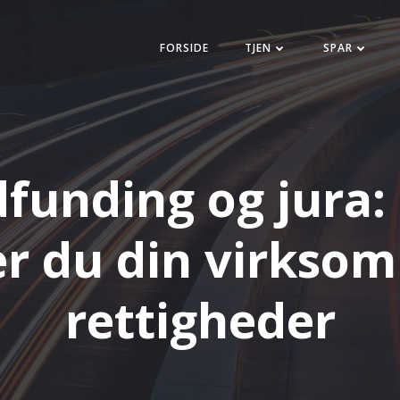
FORSIDE
TJEN
SPAR
funding og jura:
er du din virkso
rettigheder