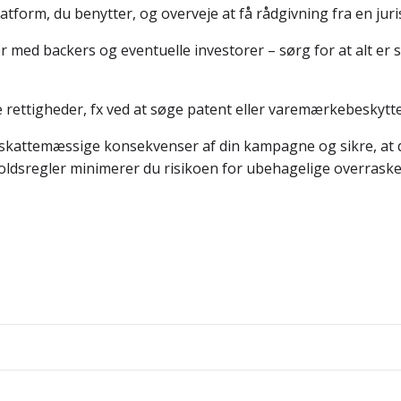
platform, du benytter, og overveje at få rådgivning fra en ju
r med backers og eventuelle investorer – sørg for at alt er sk
 rettigheder, fx ved at søge patent eller varemærkebeskyttel
de skattemæssige konsekvenser af din kampagne og sikre, at 
oldsregler minimerer du risikoen for ubehagelige overraskel
Indlægsnav