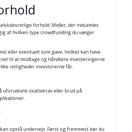
forhold
selskabsretlige forhold. Midler, der indsamles
ig af hvilken type crowdfunding du vælger
st eller eventuelt som gave, hvilket kan have
egnet til at modtage og håndtere investeringerne
lke rettigheder investorerne får.
å uforudsete skattekrav eller brud på
likationer.
r
r kan opstå undervejs. Først og fremmest bør du