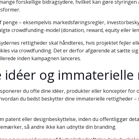
 mange forskellige bidragsydere, hvilket kan gøre styringen 
gsformer.
 af penge – eksempelvis markedsføringsregler, investorbesky
valgte crowdfunding-model (donation, reward, equity eller len
dernes rettigheder skal håndteres, hvis projektet fejler ell
ikles via crowdfunding. Det er derfor afgørende at sætte sig
allerede inden kampagnen lanceres.
e idéer og immaterielle
onerer du ofte dine idéer, produkter eller koncepter for o
r, hvordan du bedst beskytter dine immaterielle rettigheder
 patent eller designbeskyttelse, inden du offentliggør detal
emærker, så andre ikke kan udnytte din branding.