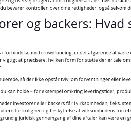
ne og overvej brugen af fortrolighedsaftaler, hvis du skal
t du bevarer kontrollen over dine rettigheder, også selvom 
torer og backers: Hvad 
s i forbindelse med crowdfunding, er det afgørende at være
 er vigtigt at præcisere, hvilken form for støtte der er tale o
?
ormulerede, så der ikke opstår tvivl om forventninger eller lev
 du kan holde – for eksempel omkring leveringstider, produk
er investorer eller backers får i virksomheden, f.eks. stemm
ndtere fortrolighed og beskyttelse af virksomhedens forret
n grundig juridisk gennemgang af dine aftaler kan være en 