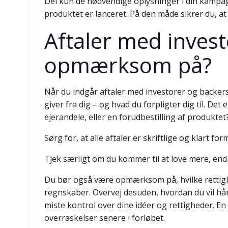
Del kun de nødvendige oplysninger i din kampag
produktet er lanceret. På den måde sikrer du, a
Aftaler med inves
opmærksom på?
Når du indgår aftaler med investorer og backer
giver fra dig – og hvad du forpligter dig til. Det
ejerandele, eller en forudbestilling af produktet
Sørg for, at alle aftaler er skriftlige og klart f
Tjek særligt om du kommer til at love mere, end
Du bør også være opmærksom på, hvilke rettighed
regnskaber. Overvej desuden, hvordan du vil hå
miste kontrol over dine idéer og rettigheder. E
overraskelser senere i forløbet.