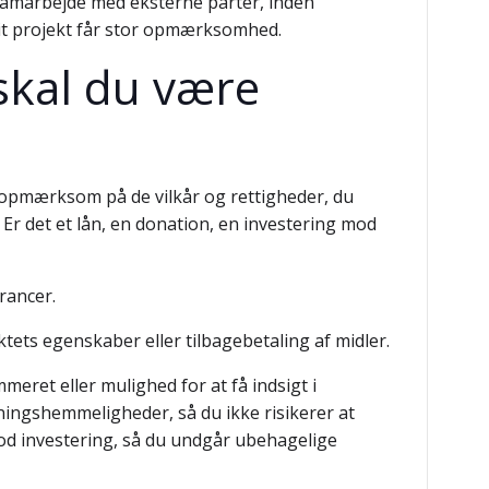
 samarbejde med eksterne parter, inden
dit projekt får stor opmærksomhed.
skal du være
 opmærksom på de vilkår og rettigheder, du
m: Er det et lån, en donation, en investering mod
erancer.
tets egenskaber eller tilbagebetaling af midler.
eret eller mulighed for at få indsigt i
ningshemmeligheder, så du ikke risikerer at
god investering, så du undgår ubehagelige