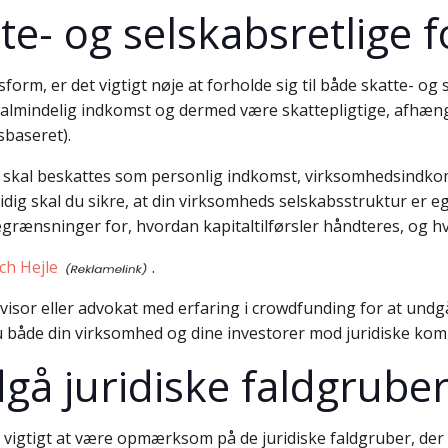
te- og selskabsretlige 
rm, er det vigtigt nøje at forholde sig til både skatte- og 
almindelig indkomst og dermed være skattepligtige, afhæng
sbaseret).
e skal beskattes som personlig indkomst, virksomhedsindkom
idig skal du sikre, at din virksomheds selskabsstruktur er 
rænsninger for, hvordan kapitaltilførsler håndteres, og hvi
ch Hejle
.
evisor eller advokat med erfaring i crowdfunding for at undg
 både din virksomhed og dine investorer mod juridiske komp
dgå juridiske faldgrube
t vigtigt at være opmærksom på de juridiske faldgruber, de