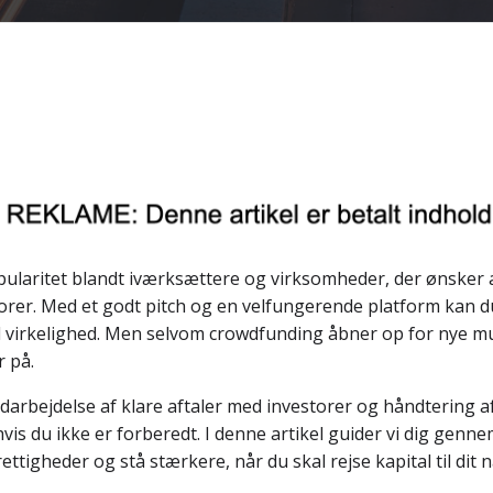
ularitet blandt iværksættere og virksomheder, der ønsker at
torer. Med et godt pitch og en velfungerende platform kan 
 virkelighed. Men selvom crowdfunding åbner op for nye mul
r på.
l udarbejdelse af klare aftaler med investorer og håndtering 
is du ikke er forberedt. I denne artikel guider vi dig genne
ttigheder og stå stærkere, når du skal rejse kapital til dit 