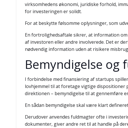
virksomhedens økonomi, juridiske forhold, immat
for investeringen er solidt.
For at beskytte følsomme oplysninger, som udve
En fortrolighedsaftale sikrer, at information o
af investoren eller andre involverede. Det er de
nødvendig information uden at risikere misbrug e
Bemyndigelse og 
I forbindelse med finansiering af startups spill
lovhjemmel til at foretage vigtige dispositioner 
direktionen – bemyndigelse til at gennemføre en 
En sådan bemyndigelse skal være klart defineret
Derudover anvendes fuldmagter ofte i investering
dokumenter, giver andre ret til at handle på d