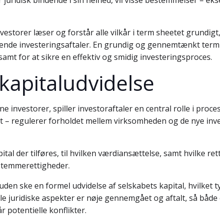
uridisk bindende i sin helhed, vil visse bestemmelser – eks
vestorer læser og forstår alle vilkår i term sheetet grundi
ndende investeringsaftaler. En grundig og gennemtænkt ter
amt for at sikre en effektiv og smidig investeringsproces.
 kapitaludvidelse
 investorer, spiller investoraftaler en central rolle i proce
t – regulerer forholdet mellem virksomheden og de nye inve
tal der tilføres, til hvilken værdiansættelse, samt hvilke r
 stemmerettigheder.
suden ske en formel udvidelse af selskabets kapital, hvilke
le juridiske aspekter er nøje gennemgået og aftalt, så både 
potentielle konflikter.