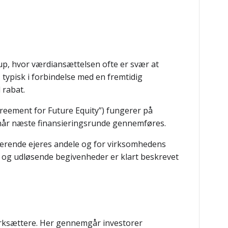
tup, hvor værdiansættelsen ofte er svær at
 typisk i forbindelse med en fremtidig
 rabat.
Agreement for Future Equity”) fungerer på
r, når næste finansieringsrunde gennemføres.
erende ejeres andele og for virksomhedens
se og udløsende begivenheder er klart beskrevet
værksættere. Her gennemgår investorer