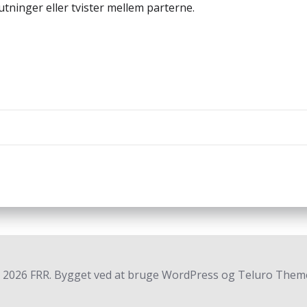
lutninger eller tvister mellem parterne.
Indlægsnav
 2026 FRR. Bygget ved at bruge WordPress og Teluro Theme
Registreringsnummer 3740 7739