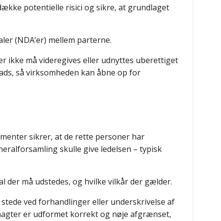
kke potentielle risici og sikre, at grundlaget
aler (NDA’er) mellem parterne.
r ikke må videregives eller udnyttes uberettiget
 plads, så virksomheden kan åbne op for
umenter sikrer, at de rette personer har
eneralforsamling skulle give ledelsen – typisk
 der må udstedes, og hvilke vilkår der gælder.
 stede ved forhandlinger eller underskrivelse af
dmagter er udformet korrekt og nøje afgrænset,