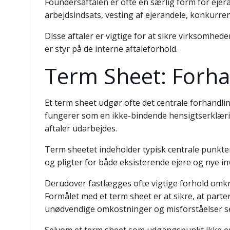
Foundersaftalen er ofte en særlig form for ejera
arbejdsindsats, vesting af ejerandele, konkurre
Disse aftaler er vigtige for at sikre virksomhede
er styr på de interne aftaleforhold.
Term Sheet: Forha
Et term sheet udgør ofte det centrale forhandli
fungerer som en ikke-bindende hensigtserklæring
aftaler udarbejdes.
Term sheetet indeholder typisk centrale punkter
og pligter for både eksisterende ejere og nye in
Derudover fastlægges ofte vigtige forhold omkr
Formålet med et term sheet er at sikre, at part
unødvendige omkostninger og misforståelser se