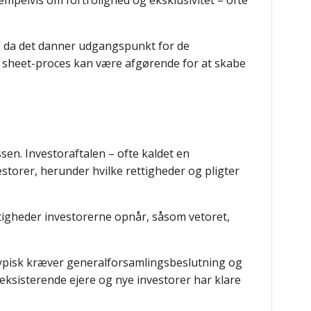
empelvis om fortrolighed og eksklusivitet – ofte
gt, da det danner udgangspunkt for de
m sheet-proces kan være afgørende for at skabe
ssen. Investoraftalen – ofte kaldet en
storer, herunder hvilke rettigheder og pligter
ettigheder investorerne opnår, såsom vetoret,
t typisk kræver generalforsamlingsbeslutning og
eksisterende ejere og nye investorer har klare