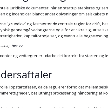
ale juridiske dokumenter, når en startup etableres og sener
n og indeholder blandt andet oplysninger om selskabets nav
“grundlov” og fastsætter de centrale regler for drift, bes
r typisk gennemgå vedtægterne nøje for at sikre sig, at sel
rettigheder, kapitalforhøjelser, og eventuelle begrænsninger
her >>
menter og vedtægter er udarbejdet korrekt fra starten og lø
ndersaftaler
 rolle i opstartsfasen, da de regulerer forholdet mellem selsk
emmerettigheder, beslutningsprocesser og håndtering af kon