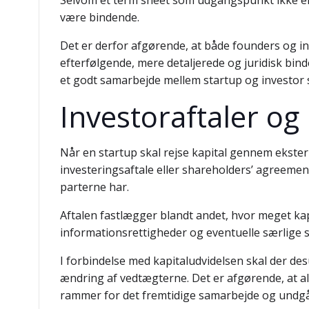
Selvom et term sheet som udgangspunkt ikke er j
være bindende.
Det er derfor afgørende, at både founders og in
efterfølgende, mere detaljerede og juridisk bi
et godt samarbejde mellem startup og investor s
Investoraftaler og
Når en startup skal rejse kapital gennem eksterne
investeringsaftale eller shareholders’ agreemen
parterne har.
Aftalen fastlægger blandt andet, hvor meget kapi
informationsrettigheder og eventuelle særlige
I forbindelse med kapitaludvidelsen skal der de
ændring af vedtægterne. Det er afgørende, at al
rammer for det fremtidige samarbejde og undgår 