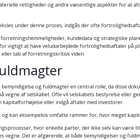
erielle rettigheder og andre væsentlige aspekter for at afdæ
ksles under denne proces, indgås der ofte fortrolighedsaft
m forretningshemmeligheder, kundedata og strategiske plane
rfor vigtigt at have veludarbejdede fortrolighedsaftaler på
ller tab af forretningskritisk viden.
fuldmagter
er bemyndigelse og fuldmagter en central rolle, da disse dok
på vegne af selskabet. Ofte vil selskabets bestyrelse eller g
kapitalforhøjelse eller indgå aftaler med investorer.
 og kan eksempelvis omfatte rammer for, hvor meget kapital
sprocesser, hvor enkelte parter, der ikke selv kan være til
eres vegne. Det er afgørende, at både bemyndigelser og ful