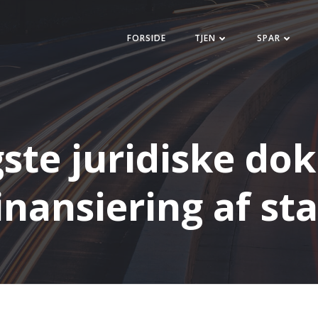
FORSIDE
TJEN
SPAR
gste juridiske d
inansiering af st