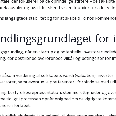
ftale, der fokuserer på de oprindelige stiftere – de såkaldt
nceklausuler og hvad der sker, hvis en founder forlader vir
ns langsigtede stabilitet og for at skabe tillid hos kommende
ndlingsgrundlaget for 
ngsgrundlag, når en startup og potentielle investorer indl
, der opstiller de overordnede vilkår og betingelser for in
 såsom vurdering af selskabets værdi (valuation), investerin
vestorer, samt eventuelle præferencer i forbindelse med udb
ing bestyrelsesrepræsentation, stemmerettigheder og event
erne tidligt i processen opnår enighed om de vigtigste komme
nere i forløbet.