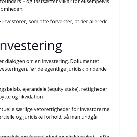
e founders – og fastsætter vilkår for eksempelvis
ksomheden.
 investorer, som ofte forventer, at der allerede
investering
eder dialogen om en investering. Dokumentet
vesteringen, før de egentlige juridisk bindende
gsbeløb, ejerandele (equity stake), rettigheder
ytte og likvidation.
uelle særlige vetorettigheder for investorerne.
rcielle og juridiske forhold, så man undgår