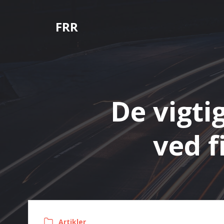
Videre
til
FRR
indhold
De vigti
ved f
Artikler