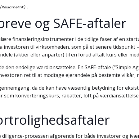
.
breve og SAFE-aftaler
ære finansieringsinstrumenter i de tidlige faser af en star
ra investoren til virksomheden, som på et senere tidspunkt –
ele (aktier eller anparter) til en forud aftalt kurs eller med
kyde den endelige værdiansættelse. En SAFE-aftale (“Simple 
 investoren ret til at modtage ejerandele på bestemte vilkå
ennemgang, da de kan have væsentlig betydning for eksist
ilkår som konverteringskurs, rabatter, loft på værdiansættel
ortrolighedsaftaler
due diligence-processen afgørende for både investorer og i