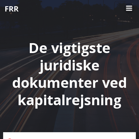
Videre
FRR
til
indhold
De vigtigste
juridiske
dokumenter ved
kapitalrejsning