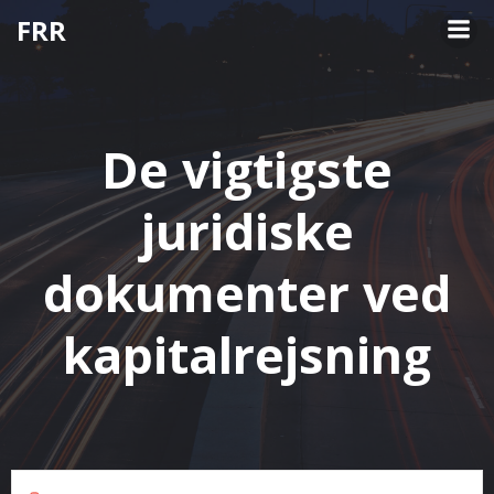
Videre
FRR
til
indhold
De vigtigste
juridiske
dokumenter ved
kapitalrejsning