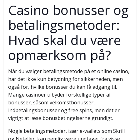
Casino bonusser og
betalingsmetoder:
Hvad skal du være
opmærksom på?
Når du vælger betalingsmetode på et online casino,
har det ikke kun betydning for sikkerheden, men
også for, hvilke bonusser du kan få adgang til.
Mange casinoer tilbyder forskellige typer af
bonusser, såsom velkomstbonusser,
indbetalingsbonusser og free spins, men det er
vigtigt at læse bonusbetingelserne grundigt.
Nogle betalingsmetoder, især e-wallets som Skrill
og Neteller, kan nemlig være undtaget fra visse