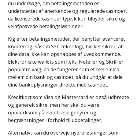
du undersøge, om betalingsmetoden er
understøttet af anerkendte og regulerede casinoer,
da licenserede casinoer typisk kun tilbyder sikre og
velafprøvede betalingsløsninger.
Kig efter betalingsmetoder, der benytter avanceret
kryptering, såsom SSL-teknologi, hvilket sikrer, at
dine data ikke kan opsnappes af uvedkommende.
Elektroniske wallets som f.eks. Neteller og Skrill er
populære valg, da de fungerer som et mellemled
mellem din bank og casinoet, så du undgår at dele
dine bankoplysninger direkte med casinoet.
Kreditkort som Visa og Mastercard er også udbredte
og generelt sikre, men her skal du være
opmærksom på eventuelle gebyrer og
begrænsninger i forhold til udbetalinger.
Alternativt kan du overveje nyere løsninger som