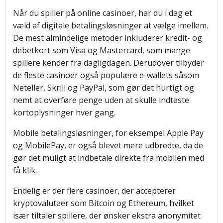
Når du spiller på online casinoer, har du i dag et
væld af digitale betalingsløsninger at vælge imellem.
De mest almindelige metoder inkluderer kredit- og
debetkort som Visa og Mastercard, som mange
spillere kender fra dagligdagen. Derudover tilbyder
de fleste casinoer også populære e-wallets såsom
Neteller, Skrill og PayPal, som gør det hurtigt og
nemt at overføre penge uden at skulle indtaste
kortoplysninger hver gang.
Mobile betalingsløsninger, for eksempel Apple Pay
og MobilePay, er også blevet mere udbredte, da de
gør det muligt at indbetale direkte fra mobilen med
få klik.
Endelig er der flere casinoer, der accepterer
kryptovalutaer som Bitcoin og Ethereum, hvilket
især tiltaler spillere, der ønsker ekstra anonymitet