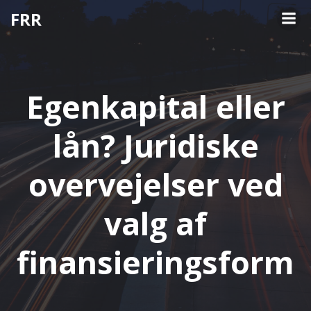
Videre
FRR
til
indhold
Egenkapital eller
lån? Juridiske
overvejelser ved
valg af
finansieringsform