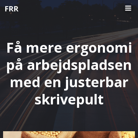
Videre
FRR
til
indhold
Få mere ergonomi
på arbejdspladsen
med en justerbar
skrivepult