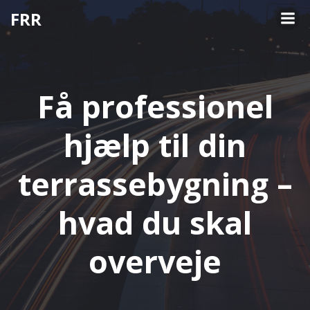
Videre
FRR
til
indhold
Få professionel
hjælp til din
terrassebygning –
hvad du skal
overveje