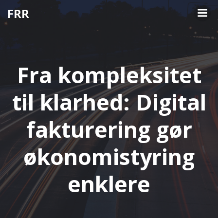
Videre
FRR
til
indhold
Fra kompleksitet
til klarhed: Digital
fakturering gør
økonomistyring
enklere