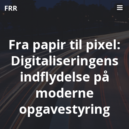
Videre
FRR
til
indhold
Fra papir til pixel:
Digitaliseringens
indflydelse på
moderne
opgavestyring