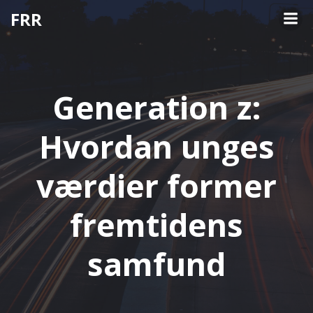
Videre
FRR
til
indhold
Generation z:
Hvordan unges
værdier former
fremtidens
samfund