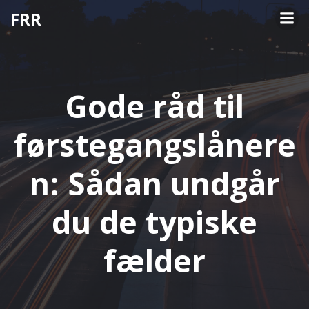
Videre
FRR
til
indhold
Gode råd til
førstegangslånere
n: Sådan undgår
du de typiske
fælder