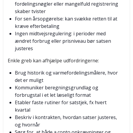
fordelingsnøgler eller mangelfuld registrering
skaber tvister
For sen årsopgørelse: kan svække retten til at
kræve efterbetaling
Ingen midtvejsregulering: i perioder med
ændret forbrug eller prisniveau bør satsen
justeres
Enkle greb kan afhjælpe udfordringerne:
Brug historik og varmefordelingsmålere, hvor
det er muligt
Kommuniker beregningsgrundlag og
forbrugstal i et let læseligt format
Etabler faste rutiner for satstjek, fx hvert
kvartal
Beskriv i kontrakten, hvordan satser justeres,
og hvornår
Sørg for, at både a conto opkrævninger og