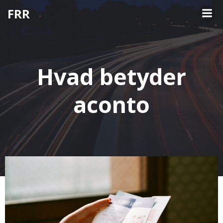
Videre
FRR
til
indhold
Hvad betyder
aconto