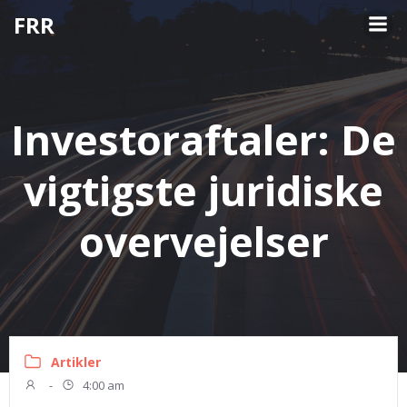
Videre
FRR
til
indhold
Investoraftaler: De
vigtigste juridiske
overvejelser
Artikler
-
4:00 am