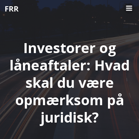
Videre
FRR
til
indhold
Investorer og
låneaftaler: Hvad
skal du være
opmærksom på
juridisk?