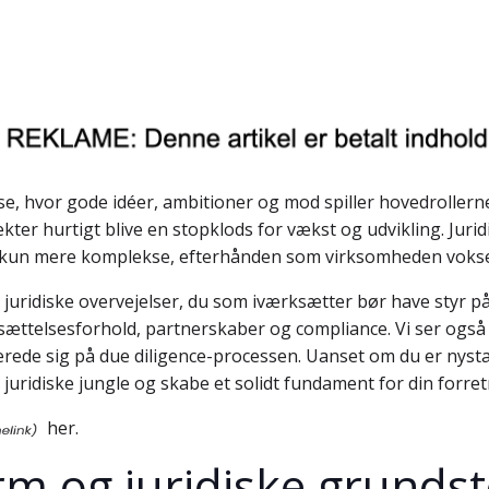
e, hvor gode idéer, ambitioner og mod spiller hovedrollerne
kter hurtigt blive en stopklods for vækst og udvikling. Juri
er kun mere komplekse, efterhånden som virksomheden vokser
 juridiske overvejelser, du som iværksætter bør have styr på
ansættelsesforhold, partnerskaber og compliance. Vi ser og
rede sig på due diligence-processen. Uanset om du er nystart
 juridiske jungle og skabe et solidt fundament for din forret
her.
rm og juridiske grunds