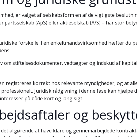
mhed, er valget af selskabsform en af de vigtigste beslutni
partsselskab (ApS) eller aktieselskab (A/S) – har stor betydn
 juridiske forskelle: I en enkeltmandsvirksomhed hæfter du p
dens.
av om stiftelsesdokumenter, vedtægter og indskud af kapital, 
en registreres korrekt hos relevante myndigheder, og at all
g professionelt. Juridisk rådgivning i denne fase kan hjælpe
interesser på både kort og lang sigt.
ejdsaftaler og beskytte
 det afgørende at have klare og gennemarbejdede kontrakte