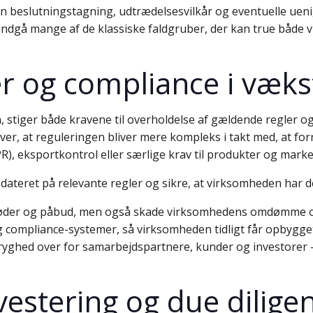
slutningstagning, udtrædelsesvilkår og eventuelle uenigh
an undgå mange af de klassiske faldgruber, der kan true både
er og compliance i væk
 stiger både kravene til overholdelse af gældende regler o
ever, at reguleringen bliver mere kompleks i takt med, at f
), eksportkontrol eller særlige krav til produkter og marke
ateret på relevante regler og sikre, at virksomheden har de
 bøder og påbud, men også skade virksomhedens omdømme o
g compliance-systemer, så virksomheden tidligt får opbygget 
 tryghed over for samarbejdspartnere, kunder og investorer 
nvestering og due dilig