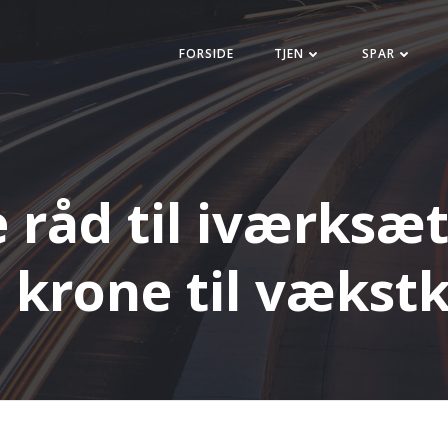
FORSIDE
TJEN
SPAR
e råd til iværksæt
e krone til vækstk