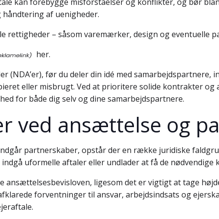
aftale kan forebygge misforståelser og konflikter, og bør b
g håndtering af uenigheder.
le rettigheder – såsom varemærker, design og eventuelle pat
her.
er (NDA’er), før du deler din idé med samarbejdspartnere, inv
ieret eller misbrugt. Ved at prioritere solide kontrakter og a
ed for både dig selv og dine samarbejdspartnere.
ber ved ansættelse og p
ndgår partnerskaber, opstår der en række juridiske faldgr
indgå uformelle aftaler eller undlader at få de nødvendige 
e ansættelsesbevisloven, ligesom det er vigtigt at tage høj
klarede forventninger til ansvar, arbejdsindsats og ejerskab, 
jeraftale.