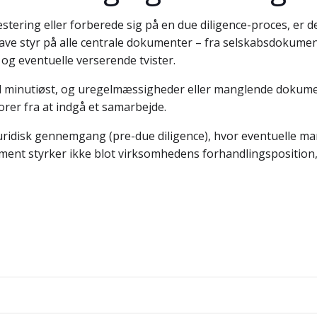
estering eller forberede sig på en due diligence-proces, er 
ave styr på alle centrale dokumenter – fra selskabsdokumente
og eventuelle verserende tvister.
d minutiøst, og uregelmæssigheder eller manglende dokume
rer fra at indgå et samarbejde.
idisk gennemgang (pre-due diligence), hvor eventuelle mangl
ment styrker ikke blot virksomhedens forhandlingsposition
Indlægsnav