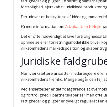
rettigheder og pligter. En skriftlig samarbejds
fortrolighed, ejerskab til udviklede produkter o
Derudover er beskyttelse af idéer og immateriel
Få mere information om
Advokat Ulrich Hejle
Det er ofte nødvendigt at lave fortrolighedsaftal
opfindelse eller forretningsmodel ikke bliver kop
virksomhedens markedsposition og skaber trygh
Juridiske faldgru
Når iværksættere ansætter medarbejdere eller i
virksomhedens fremtid. Mange begår den fejl at 
Ved ansættelser er det fx afgørende at overhold
og fortrolighed. I partnerskaber ser man ofte uaf
rettigheder og pligter er tydeligt reguleret i en e