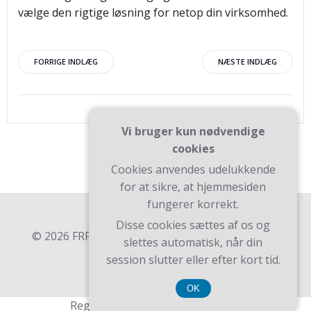
vælge den rigtige løsning for netop din virksomhed.
Indlægsnavigation
Indlægsnav
FORRIGE INDLÆG
NÆSTE INDLÆG
Vi bruger kun nødvendige
cookies
Cookies anvendes udelukkende
for at sikre, at hjemmesiden
fungerer korrekt.
Disse cookies sættes af os og
© 2026 FRR. Bygget ved at bruge WordPress og
slettes automatisk, når din
Teluro Theme .
session slutter eller efter kort tid.
OK
Registreringsnummer 3740 7739