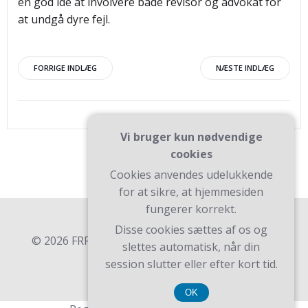
en god idé at involvere både revisor og advokat for
at undgå dyre fejl.
Indlægsnavigation
Indlægsnav
FORRIGE INDLÆG
NÆSTE INDLÆG
Vi bruger kun nødvendige
cookies
Cookies anvendes udelukkende
for at sikre, at hjemmesiden
fungerer korrekt.
Disse cookies sættes af os og
© 2026 FRR. Bygget ved at bruge WordPress og
slettes automatisk, når din
Teluro Theme .
session slutter eller efter kort tid.
OK