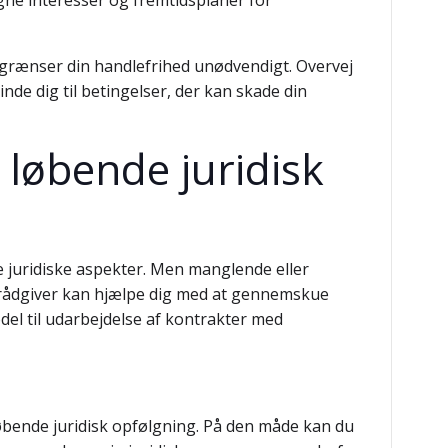
egne interesser og fremtidsplaner for
egrænser din handlefrihed unødvendigt. Overvej
inde dig til betingelser, der kan skade din
 løbende juridisk
e juridiske aspekter. Men manglende eller
el rådgiver kan hjælpe dig med at gennemskue
model til udarbejdelse af kontrakter med
løbende juridisk opfølgning. På den måde kan du