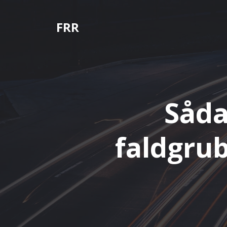
Videre
til
FRR
indhold
Såda
faldgrub