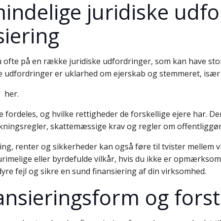
indelige juridiske udf
iering
u ofte på en række juridiske udfordringer, som kan have st
e udfordringer er uklarhed om ejerskab og stemmeret, især h
her.
le fordeles, og hvilke rettigheder de forskellige ejere har
kningsregler, skattemæssige krav og regler om offentliggør
ing, renter og sikkerheder kan også føre til tvister mellem 
urimelige eller byrdefulde vilkår, hvis du ikke er opmærksom p
re fejl og sikre en sund finansiering af din virksomhed.
nansieringsform og for