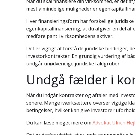
Når du skal finansiere din virksomhed, er det a
mest almindelige muligheder er egenkapitalfinans
Hver finansieringsform har forskellige juridi
egenkapitalfinansiering, at du afgiver en del af
medføre pant i virksomhedens aktiver.
Det er vigtigt at forstå de juridiske bindinger, 
investorkontrakter. En grundig vurdering af bå
undgår unødvendige juridiske faldgruber.
Undgå fælder i kon
Når du indgår kontrakter og aftaler med invest
senere. Mange iværksættere overser vigtige klau
betingelser, hvilket kan give investorer uforho
Du kan læse meget mere om
Advokat Ulrich Hej