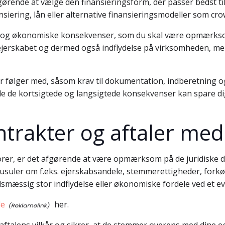
fgørende at vælge den finansieringsform, der passer bedst t
iering, lån eller alternative finansieringsmodeller som cro
ske og økonomiske konsekvenser, som du skal være opmærks
 ejerskabet og dermed også indflydelse på virksomheden, mens
der følger med, såsom krav til dokumentation, indberetning og
de de kortsigtede og langsigtede konsekvenser kan spare di
trakter og aftaler med
orer, er det afgørende at være opmærksom på de juridiske d
suler om f.eks. ejerskabsandele, stemmerettigheder, forkøbs
ldsmæssig stor indflydelse eller økonomiske fordele ved et e
le
her.