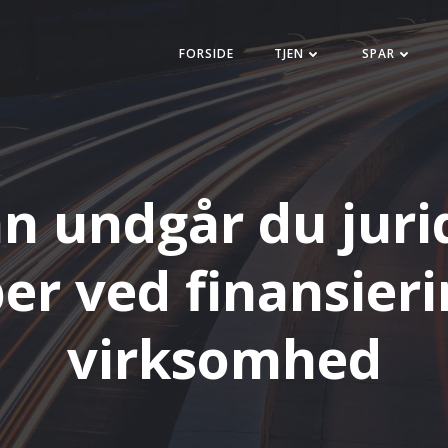
FORSIDE
TJEN
SPAR
n undgår du juri
er ved finansieri
virksomhed