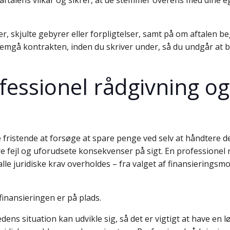
 aftalens vilkår og sikrer, at de stemmer overens med dine 
 skjulte gebyrer eller forpligtelser, samt på om aftalen b
ennemgå kontrakten, inden du skriver under, så du undgår at b
fessionel rådgivning og
 fristende at forsøge at spare penge ved selv at håndtere d
 dyre fejl og uforudsete konsekvenser på sigt. En profession
t alle juridiske krav overholdes – fra valget af finansierings
finansieringen er på plads.
ns situation kan udvikle sig, så det er vigtigt at have en 