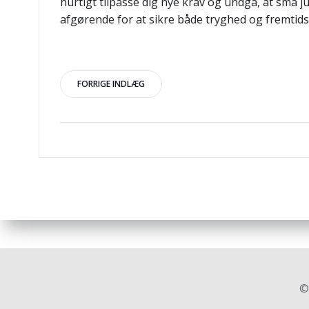
hurtigt tilpasse dig nye krav og undgå, at små 
afgørende for at sikre både tryghed og fremtids
Indlægsnavigation
FORRIGE INDLÆG
©