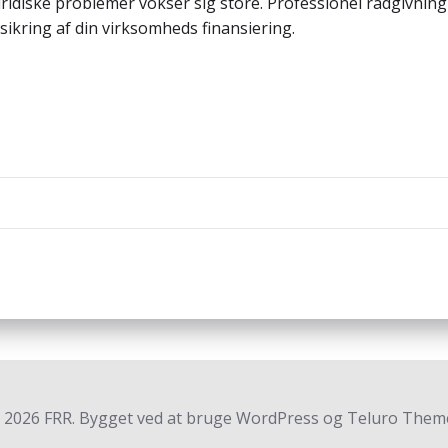
juridiske problemer vokser sig store. Professionel rådgivn
sikring af din virksomheds finansiering.
Indlægsnav
 2026 FRR. Bygget ved at bruge WordPress og Teluro Theme