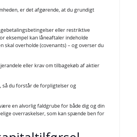
somheden, er det afgørende, at du grundigt
ebetalingsbetingelser eller restriktive
For eksempel kan låneaftaler indeholde
n skal overholde (covenants) – og overser du
andele eller krav om tilbagekøb af aktier
, så du forstår de forpligtelser og
t være en alvorlig faldgrube for både dig og din
gelige overraskelser, som kan spænde ben for