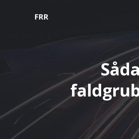
Videre
til
FRR
indhold
Såda
faldgrub