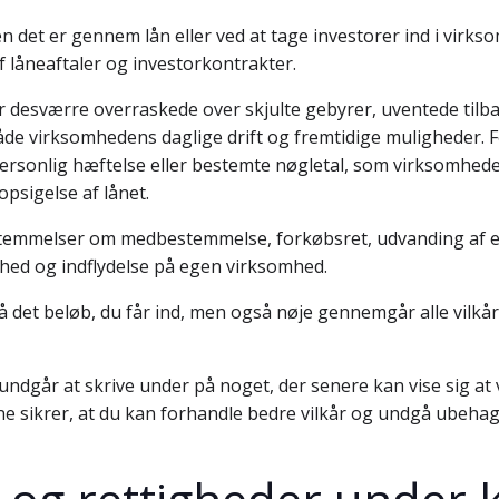
n det er gennem lån eller ved at tage investorer ind i virk
af låneaftaler og investorkontrakter.
desværre overraskede over skjulte gebyrer, uventede tilbag
åde virksomhedens daglige drift og fremtidige muligheder. 
ersonlig hæftelse eller bestemte nøgletal, som virksomhede
opsigelse af lånet.
emmelser om medbestemmelse, forkøbsret, udvanding af ejer
hed og indflydelse på egen virksomhed.
på det beløb, du får ind, men også nøje gennemgår alle vilkår
 du undgår at skrive under på noget, der senere kan vise sig a
e sikrer, at du kan forhandle bedre vilkår og undgå ubeha