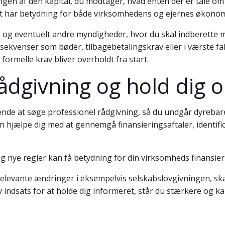
 af den kapital, du modtager, hvad enten der er tale om lån
det har betydning for både virksomhedens og ejernes økonom
T og eventuelt andre myndigheder, hvor du skal indberette m
sekvenser som bøder, tilbagebetalingskrav eller i værste fald 
 formelle krav bliver overholdt fra start.
ådgivning og hold dig 
ende at søge professionel rådgivning, så du undgår dyrebare
n hjælpe dig med at gennemgå finansieringsaftaler, identificer
 nye regler kan få betydning for din virksomheds finansier
levante ændringer i eksempelvis selskabslovgivningen, skat
indsats for at holde dig informeret, står du stærkere og kan