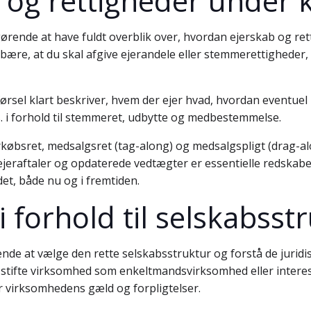
 og rettigheder under ka
rende at have fuldt overblik over, hvordan ejerskab og rett
bære, at du skal afgive ejerandele eller stemmerettigheder, h
tilførsel klart beskriver, hvem der ejer hvad, hvordan eventu
s. i forhold til stemmeret, udbytte og medbestemmelse.
øbsret, medsalgsret (tag-along) og medsalgspligt (drag-along
raftaler og opdaterede vedtægter er essentielle redskaber f
et, både nu og i fremtiden.
 forhold til selskabsst
ende at vælge den rette selskabsstruktur og forstå de jurid
t stifte virksomhed som enkeltmandsvirksomhed eller inte
 virksomhedens gæld og forpligtelser.