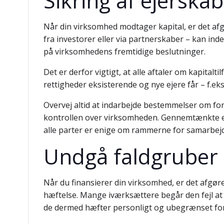
Sikring af ejerskab
Når din virksomhed modtager kapital, er det afgø
fra investorer eller via partnerskaber – kan inde
på virksomhedens fremtidige beslutninger.
Det er derfor vigtigt, at alle aftaler om kapital
rettigheder eksisterende og nye ejere får – f.ek
Overvej altid at indarbejde bestemmelser om fork
kontrollen over virksomheden. Gennemtænkte eje
alle parter er enige om rammerne for samarbejd
Undgå faldgruber i
Når du finansierer din virksomhed, er det afgør
hæftelse. Mange iværksættere begår den fejl a
de dermed hæfter personligt og ubegrænset for