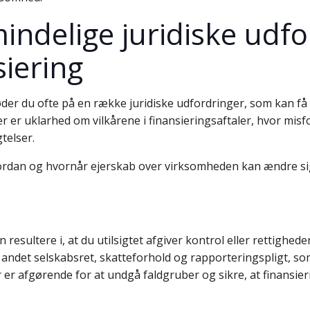
indelige juridiske udf
iering
tøder du ofte på en række juridiske udfordringer, som kan f
r er uklarhed om vilkårene i finansieringsaftaler, hvor mis
gtelser.
ordan og hvornår ejerskab over virksomheden kan ændre sig,
ultere i, at du utilsigtet afgiver kontrol eller rettighede
det selskabsret, skatteforhold og rapporteringspligt, som
er er afgørende for at undgå faldgruber og sikre, at finans