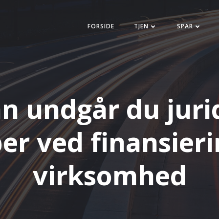
FORSIDE
TJEN
SPAR
n undgår du juri
er ved finansieri
virksomhed