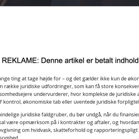
ange ting at tage højde for – og det gælder ikke kun de øko
 en række juridiske udfordringer, som kan få store konsekve
omhedsejere undervurderer, hvor komplekse de juridiske asp
af kontrol, økonomiske tab eller uventede juridiske forpligtel
indelige juridiske faldgruber, du bør undgå, når du finansie
skal være opmærksom på i kontrakter og aftaler, og hvordan
lovgivning om hvidvask, skatteforhold og rapporteringsplig
rksomhed.