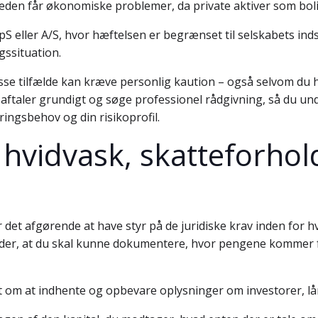
eden får økonomiske problemer, da private aktiver som bolig
pS eller A/S, hvor hæftelsen er begrænset til selskabets in
gssituation.
isse tilfælde kan kræve personlig kaution – også selvom d
 aftaler grundigt og søge professionel rådgivning, så du und
ringsbehov og din risikoprofil.
 hvidvask, skatteforhol
er det afgørende at have styr på de juridiske krav inden for 
er, at du skal kunne dokumentere, hvor pengene kommer fra,
t om at indhente og opbevare oplysninger om investorer, lå