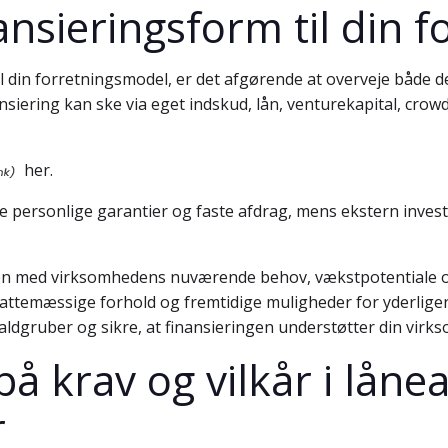
ansieringsform til din 
il din forretningsmodel, er det afgørende at overveje både 
siering kan ske via eget indskud, lån, venturekapital, crow
her.
 personlige garantier og faste afdrag, mens ekstern invest
men med virksomhedens nuværende behov, vækstpotentiale og
attemæssige forhold og fremtidige muligheder for yderligere 
aldgruber og sikre, at finansieringen understøtter din virks
krav og vilkår i lånea
r