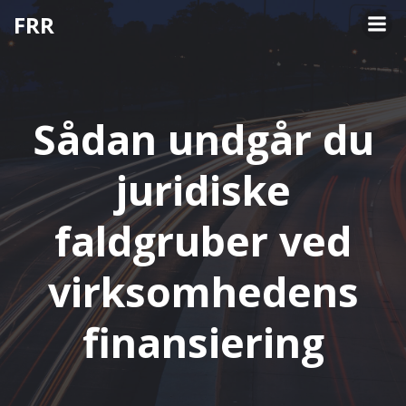
Videre
FRR
til
indhold
Sådan undgår du
juridiske
faldgruber ved
virksomhedens
finansiering