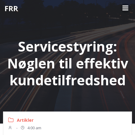
Videre
FRR
til
indhold
Servicestyring:
Nøglen til effektiv
kundetilfredshed
Artikler
-
4:00 am