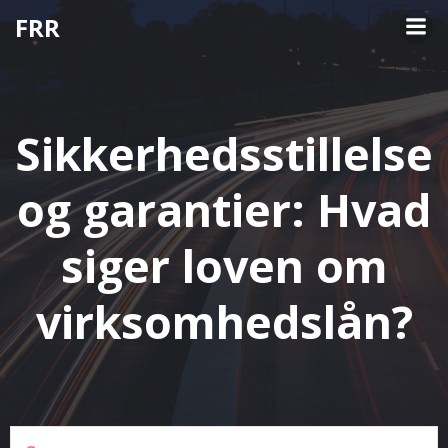
Videre
FRR
til
indhold
Sikkerhedsstillelse
og garantier: Hvad
siger loven om
virksomhedslån?