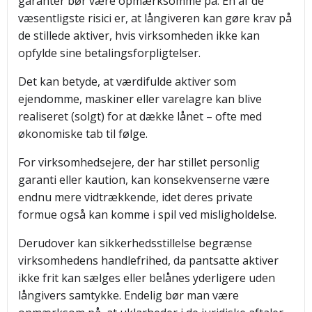
garanter bør være opmærksomme på. En af de
væsentligste risici er, at långiveren kan gøre krav på
de stillede aktiver, hvis virksomheden ikke kan
opfylde sine betalingsforpligtelser.
Det kan betyde, at værdifulde aktiver som
ejendomme, maskiner eller varelagre kan blive
realiseret (solgt) for at dække lånet – ofte med
økonomiske tab til følge.
For virksomhedsejere, der har stillet personlig
garanti eller kaution, kan konsekvenserne være
endnu mere vidtrækkende, idet deres private
formue også kan komme i spil ved misligholdelse.
Derudover kan sikkerhedsstillelse begrænse
virksomhedens handlefrihed, da pantsatte aktiver
ikke frit kan sælges eller belånes yderligere uden
långivers samtykke. Endelig bør man være