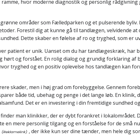
yg ramme, hvor moderne diagnostik og personlig rådgivning
grønne områder som Fælledparken og et pulserende byliv. Mid
der. Forestil dig at kunne gå til tandlægen, velvidende at
sundhed. Dette skaber en følelse af ro og tryghed, som er uv
ver patient er unik. Uanset om du har tandlægeskræk, har br
ig hørt og forstået. En rolig dialog og grundig forklaring af
er, hvor tryghed og en positiv oplevelse hos tandlægen kan 
rere skader, men i høj grad om forebyggelse. Gennem fore
arer både tid, ubehag og penge i det lange løb. En klinik, 
alsamfund. Det er en investering i din fremtidige sundhed og 
finder man klinikker, der er dybt forankret i lokalområdet. 
te en mere personlig tilgang og en forståelse for de små nua
, der ikke kun ser dine tænder, men hele dig 