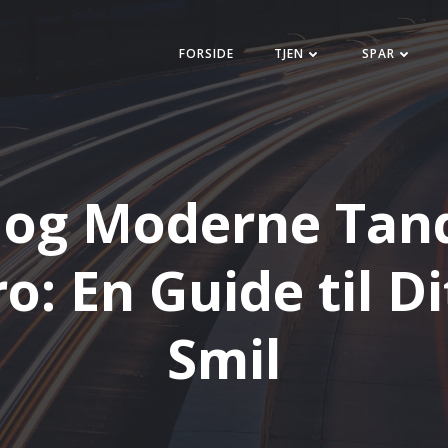
FORSIDE
TJEN
SPAR
 og Moderne Tand
o: En Guide til D
Smil