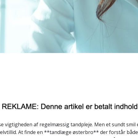
rse vigtigheden af regelmæssig tandpleje. Men et sundt smil
elvtillid. At finde en **tandlæge østerbro** der forstår båd