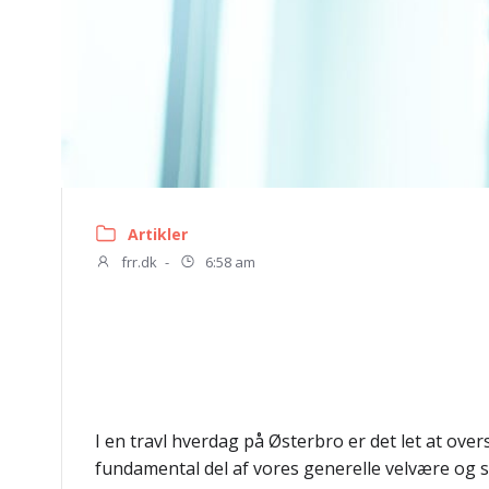
Artikler
frr.dk
-
6:58 am
I en travl hverdag på Østerbro er det let at ove
fundamental del af vores generelle velvære og s