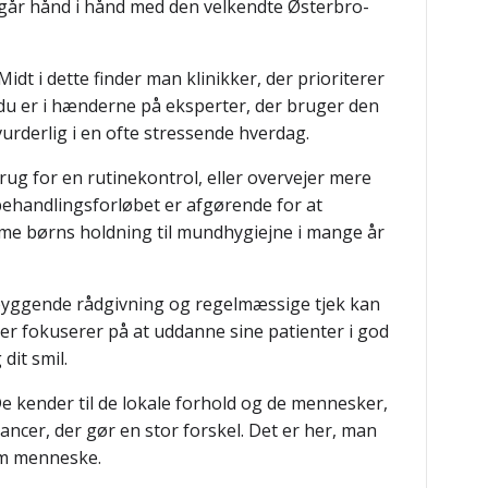
 går hånd i hånd med den velkendte Østerbro-
t i dette finder man klinikker, der prioriterer
 du er i hænderne på eksperter, der bruger den
urderlig i en ofte stressende hverdag.
ug for en rutinekontrol, eller overvejer mere
 behandlingsforløbet er afgørende for at
forme børns holdning til mundhygiejne i mange år
byggende rådgivning og regelmæssige tjek kan
der fokuserer på at uddanne sine patienter i god
dit smil.
De kender til de lokale forhold og de mennesker,
ncer, der gør en stor forskel. Det er her, man
som menneske.