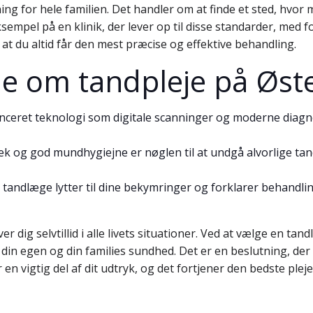
ing for hele familien. Det handler om at finde et sted, hvo
empel på en klinik, der lever op til disse standarder, med 
t du altid får den mest præcise og effektive behandling.
ide om tandpleje på Øst
nceret teknologi som digitale scanninger og moderne diagn
ek og god mundhygiejne er nøglen til at undgå alvorlige ta
 tandlæge lytter til dine bekymringer og forklarer behandl
r dig selvtillid i alle livets situationer. Ved at vælge en ta
din egen og din families sundhed. Det er en beslutning, der b
n vigtig del af dit udtryk, og det fortjener den bedste pleje