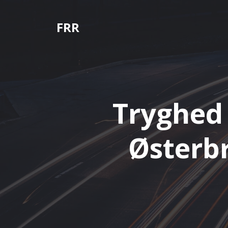
Videre
til
FRR
indhold
Tryghed
Østerbr