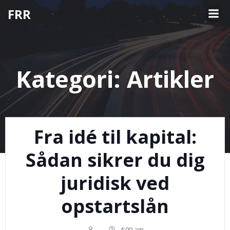
Videre
FRR
til
indhold
Kategori:
Artikler
Fra idé til kapital:
Sådan sikrer du dig
juridisk ved
opstartslån
-
4:00 am