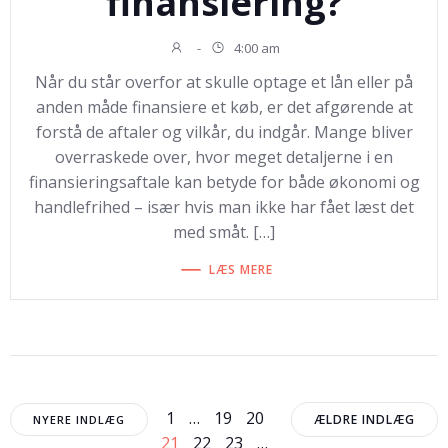
finansiering?
-
4:00 am
Når du står overfor at skulle optage et lån eller på
anden måde finansiere et køb, er det afgørende at
forstå de aftaler og vilkår, du indgår. Mange bliver
overraskede over, hvor meget detaljerne i en
finansieringsaftale kan betyde for både økonomi og
handlefrihed – især hvis man ikke har fået læst det
med småt. […]
LÆS MERE
Navigation
Navigation
Navigat
Side
Side
Side
Side
1
…
19
20
ÆLDRE INDLÆG
NYERE INDLÆG
Side
Side
Side
21
22
23
…