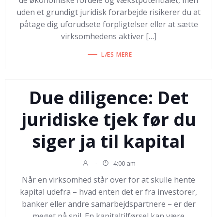
de økonomiske fordele og vækstpotentialet, men
uden et grundigt juridisk forarbejde risikerer du at
påtage dig uforudsete forpligtelser eller at sætte
virksomhedens aktiver […]
LÆS MERE
Due diligence: Det
juridiske tjek før du
siger ja til kapital
-
4:00 am
Når en virksomhed står over for at skulle hente
kapital udefra – hvad enten det er fra investorer,
banker eller andre samarbejdspartnere – er der
meget på spil. En kapitaltilførsel kan være